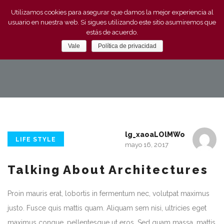
Utilizamos cookies para asegurar que damos la mejor experiencia al
usuario en nuestra web. Si sigues utilizando este sitio asumiremos que
estás de acuerdo.
Vale
Política de privacidad
lg_xaoaLOlMWo
LIFE STYLE
mayo 16, 2017
Talking About Architectures
Proin mauris erat, lobortis in fermentum nec, volutpat maximus
justo. Fusce quis mattis quam. Aliquam sem nisi, ultricies eget
maximus congue, pellentesque ut eros. Sed quam massa, mattis